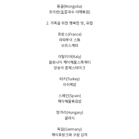
몽골(Mongolia)
초이반(生칼국수 야채볶음)
2. 가족을 위한 행복한 맛, 유럽
프랑스(France)
라따뚜이 스튜
브르스게타
이탈리아(Italy)
블로냐식 채식해물스파게티
양송이 훈제스테이크
터키(Turkey)
쉬쉬케밥
스페인(Spain)
채식해물볶음밥
헝가리(Hungary)
굴라시
독일(Germany)
채식후랑크와 구운 감자