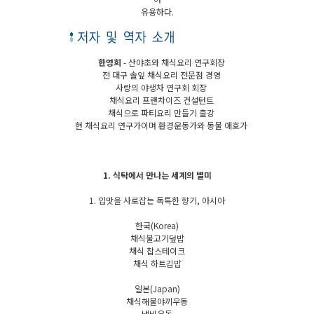
유용하다.
한영희
- 산야초와 채식요리 연구회장
전 대구 솔잎 채식요리 전문점 경영
사랑의 야생차 연구회 회장
채식요리 프랜차이즈 컨설턴트
채식으로 파티요리 만들기 출강
현 채식요리 연구가이며 환경운동가와 동물 애호가
1. 식탁에서 만나는 세계의 별미
1. 입맛을 사로잡는 독특한 향기, 아시아
한국(Korea)
채식불고기덮밥
채식 찹스테이크
채식 하트김밥
일본(Japan)
채식해물야끼우동
냄비우동