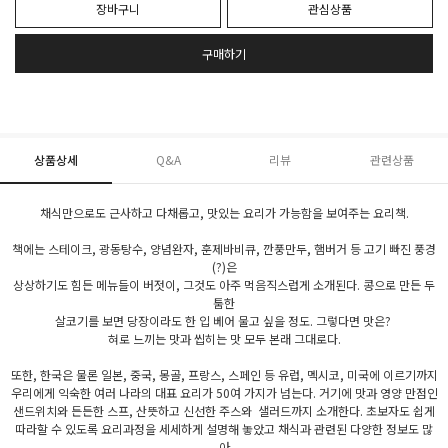
장바구니
관심상품
구매하기
상품상세
Q&A
리뷰
관련상품
채식만으로도 근사하고 다채롭고, 맛있는 요리가 가능함을 보여주는 요리책.
책에는 스테이크, 광동탕수, 양념완자, 훈제바비큐, 깐풍만두, 햄버거 등 고기 빠진 풍경
(?)은
상상하기도 힘든 메뉴들이 버젓이, 그것도 아주 먹음직스럽게 소개된다. 콩으로 만든 두
툼한
살코기를 보면 당장이라도 한 입 베어 물고 싶을 정도. 그렇다면 맛은?
혀로 느끼는 맛과 씹히는 맛 모두 본래 그대로다.
또한, 한국은 물론 일본, 중국, 몽골, 프랑스, 스페인 등 유럽, 멕시코, 미국에 이르기까지
우리에게 익숙한 여러 나라의 대표 요리가 50여 가지가 넘는다. 거기에 맛과 영양 만점인
샌드위치와 든든한 스프, 산뜻하고 신선한 주스와 샐러드까지 소개한다. 초보자도 쉽게
따라할 수 있도록 요리과정을 세세하게 설명해 놓았고 채식과 관련된 다양한 정보도 많
아