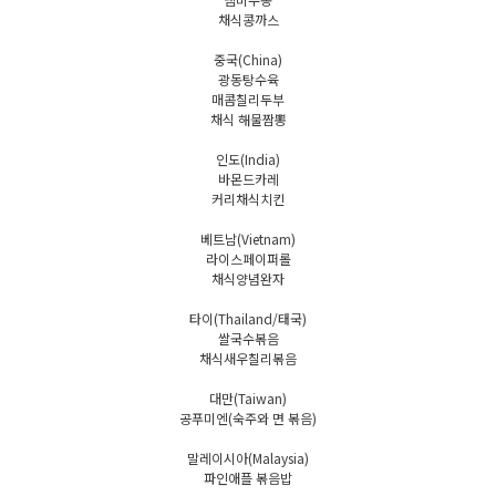
채식콩까스
중국(China)
광동탕수육
매콤칠리두부
채식 해물짬뽕
인도(India)
바몬드카레
커리채식치킨
베트남(Vietnam)
라이스페이퍼롤
채식양념완자
타이(Thailand/태국)
쌀국수볶음
채식새우칠리볶음
대만(Taiwan)
공푸미엔(숙주와 면 볶음)
말레이시아(Malaysia)
파인애플 볶음밥