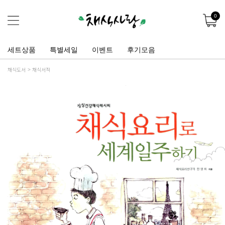
0
세트상품
특별세일
이벤트
후기모음
채식도서
채식서적