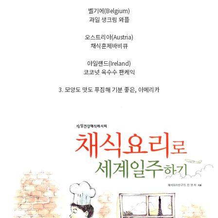
벨기에(Belgium)
과일 생크림 와플
오스트리아(Austria)
채식훈제바비큐
아일랜드(Ireland)
코코넛 옥수수 팬케익
3. 모양도 맛도 푸짐해 기분 좋은, 아메리카