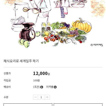
채식요리로 세계일주 하기
12,000
상품가
원
적립금
100원
배송비
(조건)
지역별
수량