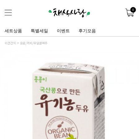
0
세트상품
특별세일
이벤트
후기모음
비건간식
음료/커피/무알콜맥주