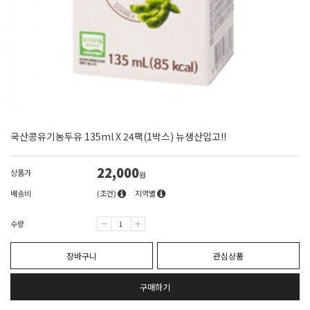
국산콩유기농두유 135ml X 24팩(1박스) 뉴생산입고!!
22,000
상품가
원
배송비
(조건)
지역별
수량
장바구니
관심상품
구매하기