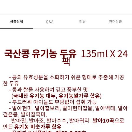
상품상세
Q&A
리뷰
관련상품
국산콩 유기농 두유
135ml X 24
팩
- 콩의 유효성분을 소화하기 쉬운 형태로 추출해 가공
한 두유
- 콩과 쌀을 사용하여 깊고 풍부한 맛
(
국내산 유기농 대두, 유기농쌀가루 함유
)
- 부드러워 아이들도 부담없이 섭취 가능
- 발아현미, 발아찰보리, 발아현미찹쌀, 발아백태, 발아
검은콩, 발아찰흑미,
발아밀, 발아조, 발아수수, 발아귀리 :
발아10곡
으로
만든
유기농 미숫가루 함유