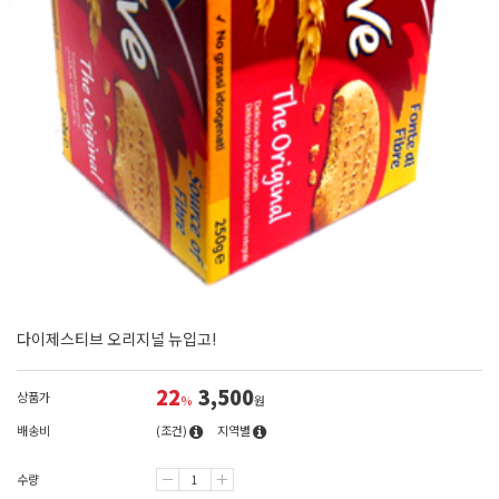
다이제스티브 오리지널 뉴입고!
22
3,500
상품가
%
원
배송비
(조건)
지역별
수량