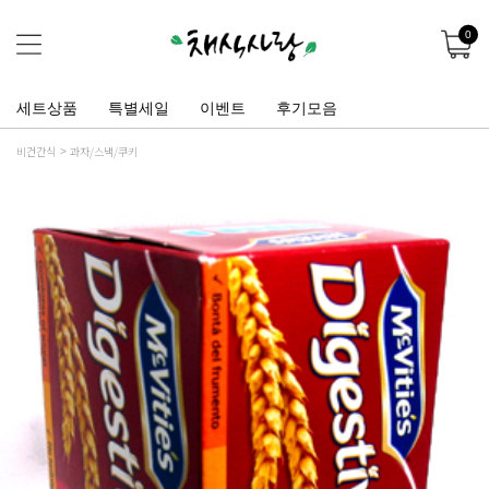
0
세트상품
특별세일
이벤트
후기모음
비건간식
과자/스낵/쿠키