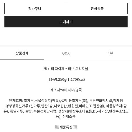
장바구니
관심상품
구매하기
상품상세
Q&A
리뷰
맥비티 다이제스티브 오리지널
내용량:250g(1,170Kcal)
제조사:맥비티사/영국
원재료명: 밀가루,식물성유지(팜유),설탕,통밀가루(밀), 부분전화당시럽,정제염
영양강화밀가루 (밀가루,탄산?슘,니코틴산,환원철,비타민B1질산염), 식물성유지(팜
유), 통밀가루, 설탕, 부분전화당시럽, 팽창제(탄산수소나트륨,DL-사과산,탄산수소암모
늄), 정제소금
▒ 제품특징 ▒