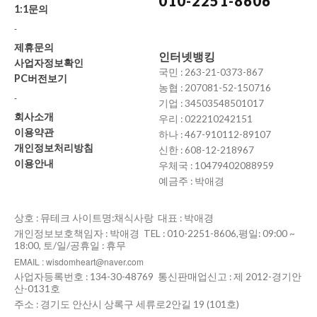
010-2251-8606
1:1문의
-
제휴문의
인터넷뱅킹
사업자정보확인
국민 : 263-21-0373-867
PC버전보기
농협 : 207081-52-150716
-
기업 : 34503548501017
회사소개
우리 : 022210242151
이용약관
하나 : 467-910112-89107
개인정보처리방침
신한 : 608-12-218967
이용안내
우체국 : 10479402088959
예금주 : 박애경
상호 : 뮤테크 사이트명:채식사랑 대표 : 박애경
개인정보보호책임자 : 박애경 TEL : 010-2251-8606,평일: 09:00 ~
18:00, 토/일/공휴일 : 휴무
EMAIL : wisdomheart@naver.com
사업자등록번호 : 134-30-48769 통신판매업신고 : 제 2012-경기안
산-0131호
주소 : 경기도 안산시 상록구 세류로2안길 19 (101호)