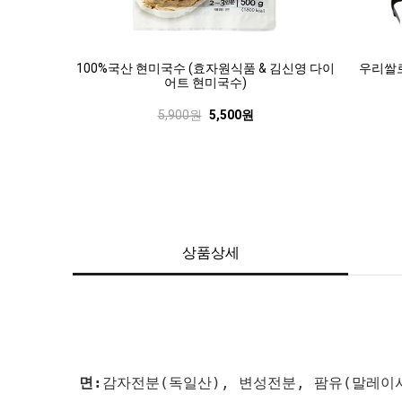
100%국산 현미국수 (효자원식품 & 김신영 다이
우리쌀로
어트 현미국수)
5,900원
5,500원
상품상세
면:
감자전분(독일산), 변성전분, 팜유(말레이시