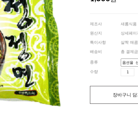
제조사
새롬식품
원산지
상세페이
특이사항
살짝 매콤
배송비
총 결제금
종류
수량
장바구니 담