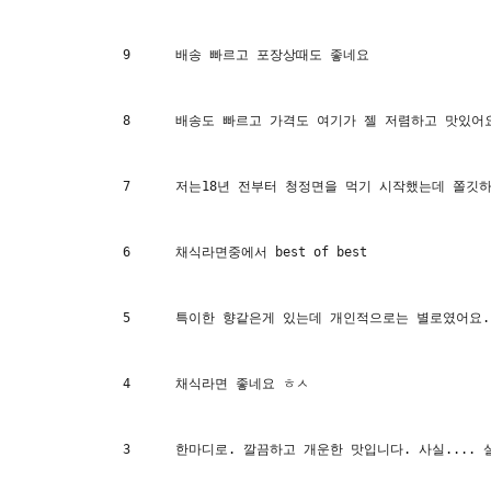
9
배송 빠르고 포장상때도 좋네요
8
배송도 빠르고 가격도 여기가 젤 저렴하고 맛있어요
7
저는18년 전부터 청정면을 먹기 시작했는데 쫄깃하
6
채식라면중에서 best of best
5
특이한 향같은게 있는데 개인적으로는 별로였어요.
4
채식라면 좋네요 ㅎㅅ
3
한마디로. 깔끔하고 개운한 맛입니다. 사실.... 