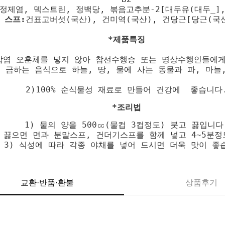
제염, 덱스트린, 정백당, 볶음고추분-2[대두유(대두_],
 스프:
건표고버섯(국산), 건미역(국산), 건당근[당근(국
*제품특징
삼염 오훈체를 넣지 않아 참선수행승 또는 명상수행인들에게
 금하는 음식으로 하늘, 땅, 물에 사는 동물과 파, 마늘,
2)100% 순식물성 재료로 만들어 건강에 좋습니다
*조리법
1) 물의 양을 500㏄(물컵 3컵정도) 붓고 끓입니다
이 끓으면 면과 분말스프, 건더기스프를 함께 넣고 4~5분정
3) 식성에 따라 각종 야채를 넣어 드시면 더욱 맛이 좋
교환·반품·환불
상품후기