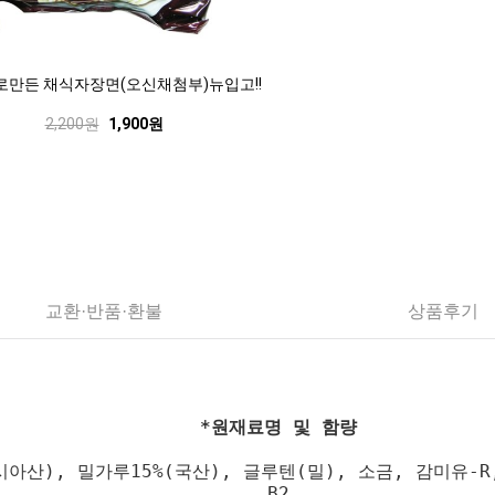
만든 채식자장면(오신채첨부)뉴입고!!
2,200원
1,900원
교환·반품·환불
상품후기
*원재료명 및 함량
아산), 밀가루15%(국산), 글루텐(밀), 소금, 감미유-
B2