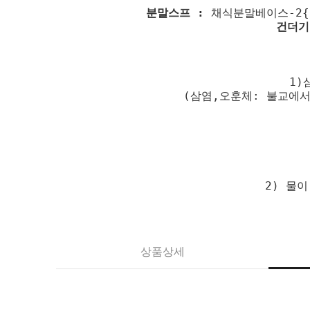
분말스프 :
채식분말베이스-2{정
건더기
1)
(삼염,오훈체: 불교에서
2) 물
상품상세