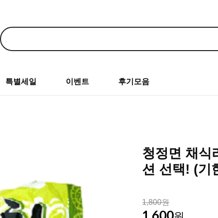
특별세일
이벤트
후기모음
청정면 채식라
션 선택! (기
1,800원
1,600
원