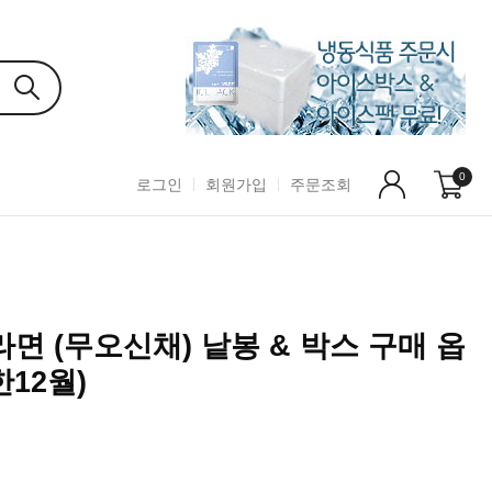
0
로그인
회원가입
주문조회
면 (무오신채) 낱봉 & 박스 구매 옵
한12월)