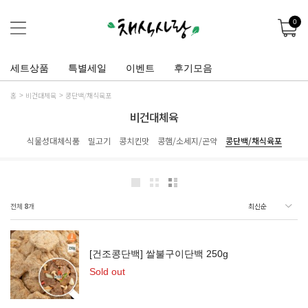
0
세트상품
특별세일
이벤트
후기모음
홈
비건대체육
콩단백/채식육포
비건대체육
식물성대체식품
밀고기
콩치킨맛
콩햄/소세지/곤약
콩단백/채식육포
전체
8
개
[건조콩단백] 쌀불구이단백 250g
Sold out