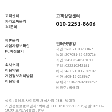
고객상담센터
고객센터
카카오톡문의
010-2251-8606
1:1문의
-
제휴문의
인터넷뱅킹
사업자정보확인
국민 : 263-21-0373-867
PC버전보기
농협 : 207081-52-150716
-
기업 : 34503548501017
회사소개
우리 : 022210242151
이용약관
하나 : 467-910112-89107
개인정보처리방침
신한 : 608-12-218967
이용안내
우체국 : 10479402088959
예금주 : 박애경
상호 : 뮤테크 사이트명:채식사랑 대표 : 박애경
개인정보보호책임자 : 박애경 TEL : 010-2251-8606,평일: 09:00 ~
18:00, 토/일/공휴일 : 휴무