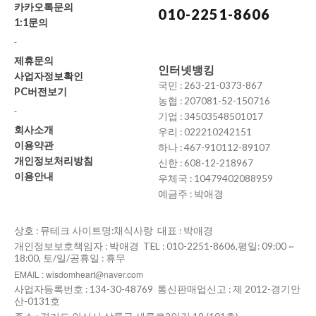
카카오톡문의
010-2251-8606
1:1문의
-
제휴문의
인터넷뱅킹
사업자정보확인
국민 : 263-21-0373-867
PC버전보기
농협 : 207081-52-150716
-
기업 : 34503548501017
회사소개
우리 : 022210242151
이용약관
하나 : 467-910112-89107
개인정보처리방침
신한 : 608-12-218967
이용안내
우체국 : 10479402088959
예금주 : 박애경
상호 : 뮤테크 사이트명:채식사랑 대표 : 박애경
개인정보보호책임자 : 박애경 TEL : 010-2251-8606,평일: 09:00 ~
18:00, 토/일/공휴일 : 휴무
EMAIL : wisdomheart@naver.com
사업자등록번호 : 134-30-48769 통신판매업신고 : 제 2012-경기안
산-0131호