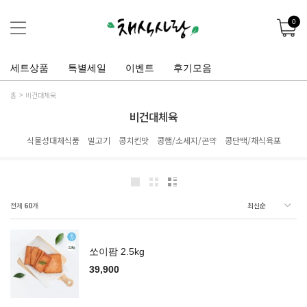
0
세트상품
특별세일
이벤트
후기모음
홈
비건대체육
비건대체육
식물성대체식품
밀고기
콩치킨맛
콩햄/소세지/곤약
콩단백/채식육포
전체
60
개
쏘이팜 2.5kg
39,900