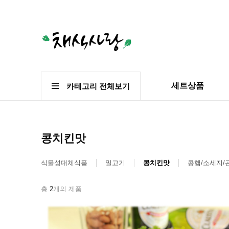
세트상품
카테고리 전체보기
콩치킨맛
식물성대체식품
밀고기
콩치킨맛
콩햄/소세지/
총
2
개의 제품