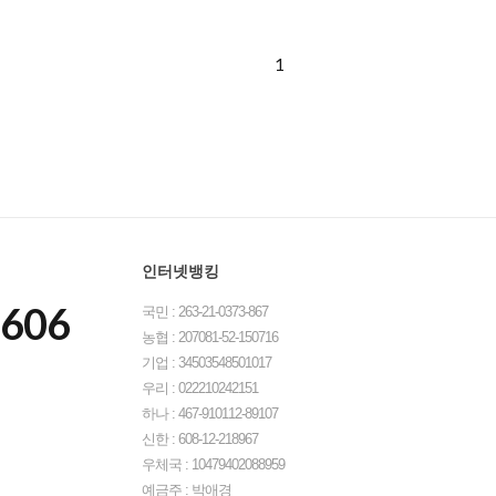
1
인터넷뱅킹
8606
국민 : 263-21-0373-867
농협 : 207081-52-150716
기업 : 34503548501017
우리 : 022210242151
하나 : 467-910112-89107
신한 : 608-12-218967
우체국 : 10479402088959
예금주 : 박애경