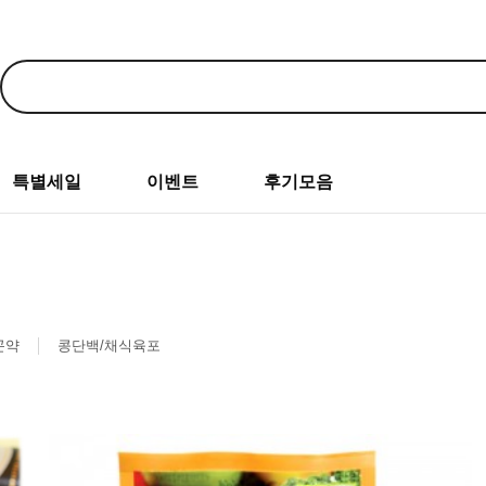
특별세일
이벤트
후기모음
곤약
콩단백/채식육포