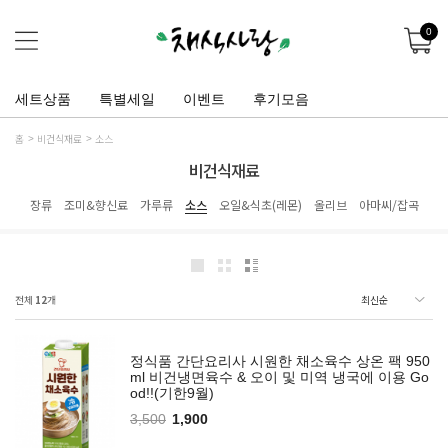
0
세트상품
특별세일
이벤트
후기모음
홈
비건식재료
소스
비건식재료
장류
조미&향신료
가루류
소스
오일&식초(레몬)
올리브
아마씨/잡곡
전체
12
개
정식품 간단요리사 시원한 채소육수 상온 팩 950
ml 비건냉면육수 & 오이 및 미역 냉국에 이용 Go
od!!(기한9월)
3,500
1,900