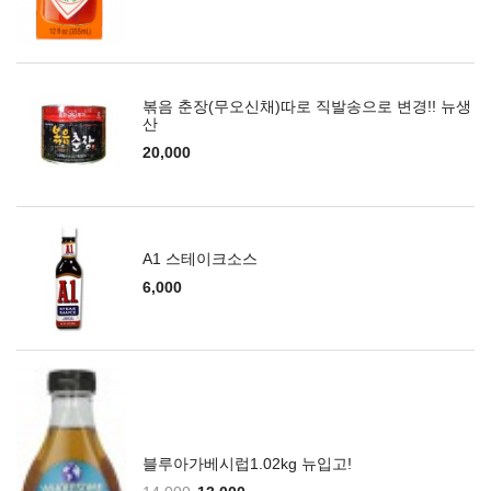
볶음 춘장(무오신채)따로 직발송으로 변경!! 뉴생
산
20,000
A1 스테이크소스
6,000
블루아가베시럽1.02kg 뉴입고!