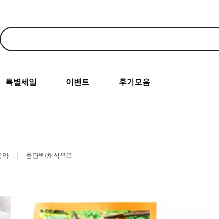
특별세일
이벤트
후기모음
곤약
콩단백/채식육포