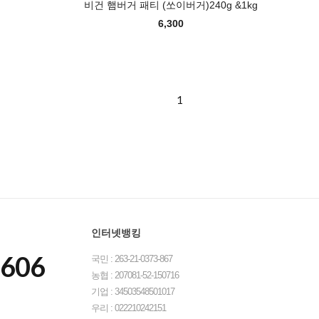
비건 햄버거 패티 (쏘이버거)240g &1kg
6,300
1
인터넷뱅킹
8606
국민 : 263-21-0373-867
농협 : 207081-52-150716
기업 : 34503548501017
우리 : 022210242151