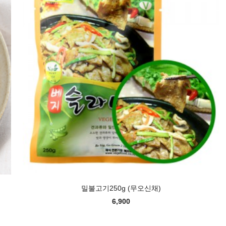
밀불고기250g (무오신채)
6,900