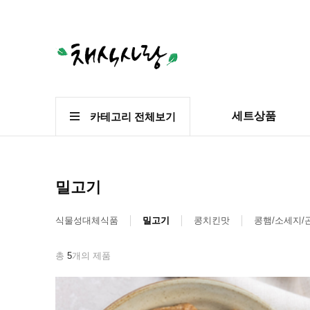
세트상품
카테고리 전체보기
밀고기
식물성대체식품
밀고기
콩치킨맛
콩햄/소세지/
총
5
개의 제품