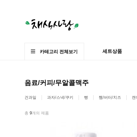
세트상품
카테고리 전체보기
음료/커피/무알콜맥주
건과일
과자/스낵/쿠키
빵
쨈/버터/치즈
캔
총
9
개의 제품