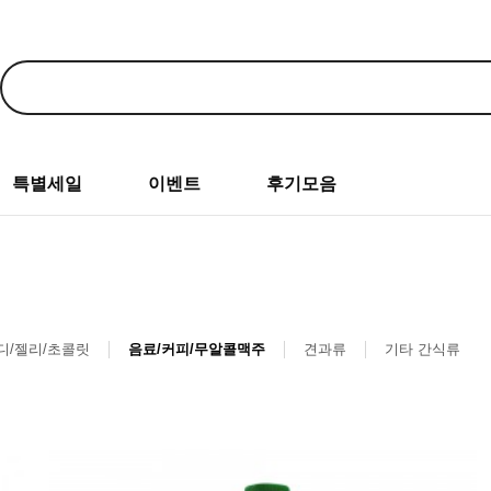
특별세일
이벤트
후기모음
디/젤리/초콜릿
음료/커피/무알콜맥주
견과류
기타 간식류