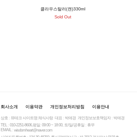
클라우스탈러(캔)330ml
Sold Out
회사소개
이용약관
개인정보처리방침
이용안내
상호 : 뮤테크 사이트명:채식사랑 대표 : 박애경 개인정보보호책임자 : 박애경
TEL : 010-2251-8606,평일: 09:00 ~ 18:00, 토/일/공휴일 : 휴무
EMAIL :
wisdomheart@naver.com