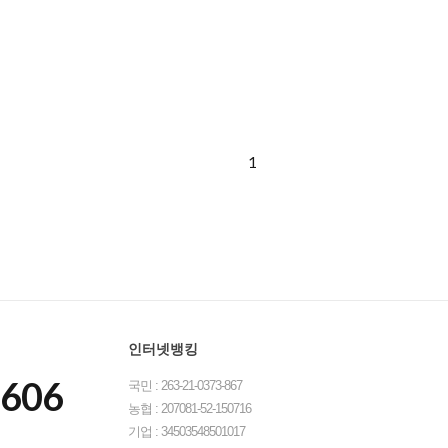
1
인터넷뱅킹
8606
국민 : 263-21-0373-867
농협 : 207081-52-150716
기업 : 34503548501017