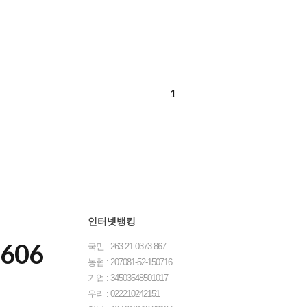
1
인터넷뱅킹
8606
국민 : 263-21-0373-867
농협 : 207081-52-150716
기업 : 34503548501017
우리 : 022210242151