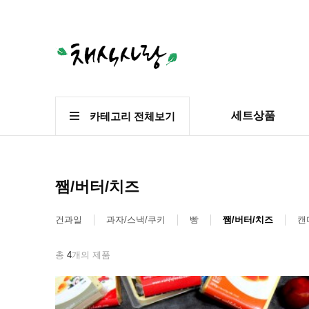
세트상품
카테고리 전체보기
쨈/버터/치즈
건과일
과자/스낵/쿠키
빵
쨈/버터/치즈
캔
총
4
개의 제품