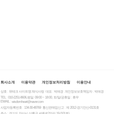
회사소개
이용약관
개인정보처리방침
이용안내
상호 : 뮤테크 사이트명:채식사랑 대표 : 박애경 개인정보보호책임자 : 박애경
TEL : 010-2251-8606,평일: 09:00 ~ 18:00, 토/일/공휴일 : 휴무
EMAIL :
wisdomheart@naver.com
사업자등록번호 : 134-30-48769 통신판매업신고 : 제 2012-경기안산-0131호
주소 : 경기도 안산시 상록구 세류로2안길 19 (101호)