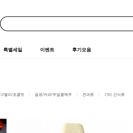
특별세일
이벤트
후기모음
디/젤리/초콜릿
음료/커피/무알콜맥주
견과류
기타 간식류