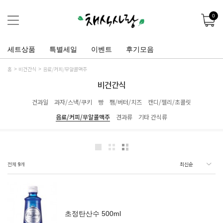
0
세트상품
특별세일
이벤트
후기모음
홈
비건간식
음료/커피/무알콜맥주
비건간식
건과일
과자/스낵/쿠키
빵
쨈/버터/치즈
캔디/젤리/초콜릿
음료/커피/무알콜맥주
견과류
기타 간식류
전체
9
개
초정탄산수 500ml