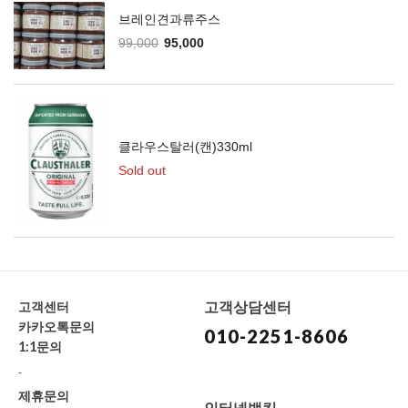
브레인견과류주스
99,000
95,000
클라우스탈러(캔)330ml
Sold out
고객상담센터
고객센터
카카오톡문의
010-2251-8606
1:1문의
-
제휴문의
인터넷뱅킹